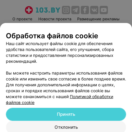
О проекте
Новости проекта
Размещение рекламы
Медицинский маркетинг
Публичный договор
Обработка файлов cookie
Пользовательское соглашение
Способы оплаты
Наш сайт использует файлы cookie для обеспечения
Вакансии
Партнеры
удобства пользователей сайта, его улучшения, сбора
Написать руководителю 103.by
статистики и предоставления персонализированных
Написать в поддержку
рекомендаций.
Персональные настройки cookie
Вы можете настроить параметры использования файлов
Обработка персональных данных
cookie или изменить свое согласие в более позднее время.
Для получения дополнительной информации о целях,
сроках и порядке использования файлов cookie вы
можете ознакомиться с нашей
Политикой обработки
файлов cookie
Принять
© 2026 ООО «Артокс Лаб», УНП 191700409
| 220012, Республика Беларусь,
г. Минск, улица Толбухина, 2, пом. 16 | help@103.by
Отклонить