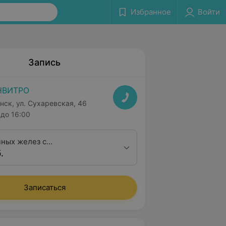
Избранное
Войти
Запись
НВИТРО
нск, ул. Сухаревская, 46
до 16:00
ных желез с
.
ескими поверхностными
Записаться