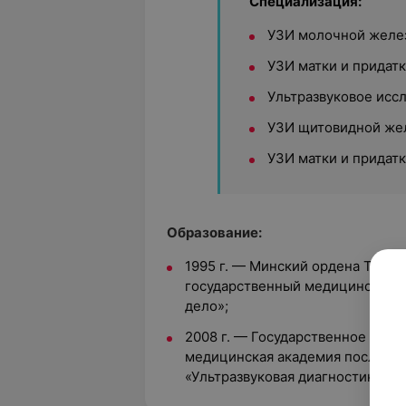
Специализация:
УЗИ молочной желе
УЗИ матки и придатк
Ультразвуковое исс
УЗИ щитовидной же
УЗИ матки и придат
Образование:
1995 г. — Минский ордена Труд
государственный медицинский и
дело»;
2008 г. — Государственное учр
медицинская академия последип
«Ультразвуковая диагностика».