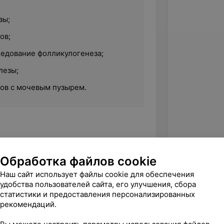
зы;
ов;
ледование фолликулогенеза;
лезы;
ков с мочевым пузырем.
ового Красного Знамени
нститут, специализация «Лечебное
Обработка файлов cookie
Наш сайт использует файлы cookie для обеспечения
удобства пользователей сайта, его улучшения, сбора
еждение образования «Белорусская
статистики и предоставления персонализированных
ломного образования, специализация
рекомендаций.