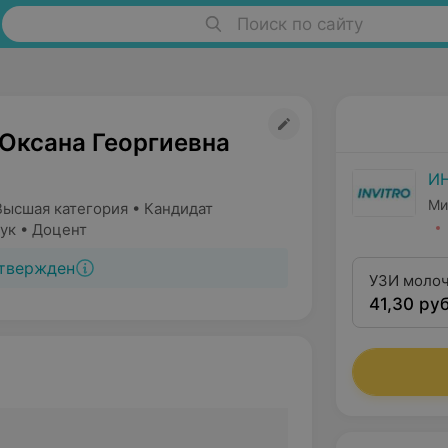
Поиск по сайту
Оксана Георгиевна
И
Ми
Высшая категория • Кандидат
ук • Доцент
твержден
УЗИ молоч
41,30 руб
лимфатич
узлами