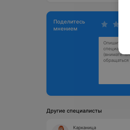
Поделитесь
мнением
Другие специалисты
Карканица