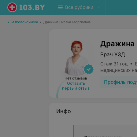
Все рубрики
УЗИ позвоночника
•
Дражина Оксана Георгиевна
Дражина 
Врач УЗД
Стаж 31 год • 
медицинских на
Нет отзывов
Профиль под
Оставить
первый отзыв
Инфо