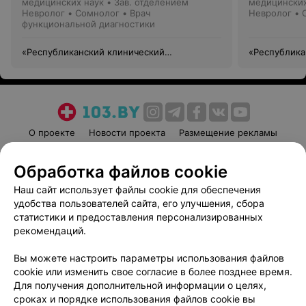
медицинских наук • Зав. отделением
медицинских
Невролог • Сомнолог • Врач
Невролог • 
функциональной диагностики
«Республиканский клинический
«Республика
медицинский центр» Управления делами
медицинский
Президента Республики Беларусь
Президента 
О проекте
Новости проекта
Размещение рекламы
Медицинский маркетинг
Публичный договор
Обработка файлов cookie
Пользовательское соглашение
Способы оплаты
Наш сайт использует файлы cookie для обеспечения
Вакансии
Партнеры
удобства пользователей сайта, его улучшения, сбора
Написать руководителю 103.by
статистики и предоставления персонализированных
Написать в поддержку
рекомендаций.
Персональные настройки cookie
Вы можете настроить параметры использования файлов
Обработка персональных данных
cookie или изменить свое согласие в более позднее время.
Для получения дополнительной информации о целях,
сроках и порядке использования файлов cookie вы