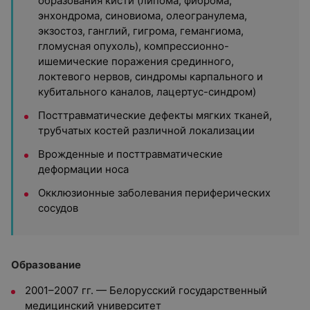
образования кисти (липома, фиброма,
энхондрома, синовиома, олеогранулема,
экзостоз, ганглий, гигрома, гемангиома,
гломусная опухоль), компрессионно-
ишемические поражения срединного,
локтевого нервов, синдромы карпального и
кубитального каналов, лацертус-синдром)
Посттравматические дефекты мягких тканей,
трубчатых костей различной локализации
Врожденные и посттравматические
деформации носа
Окклюзионные заболевания периферических
сосудов
Образование
2001–2007 гг. — Белорусский государственный
медицинский университет