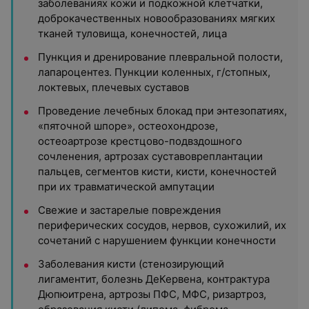
заболеваниях кожи и подкожной клетчатки,
доброкачественных новообразованиях мягких
тканей туловища, конечностей, лица
Пункция и дренирование плевральной полости,
лапароцентез. Пункции коленных, г/стопных,
локтевых, плечевых суставов
Проведение лечебных блокад при энтезопатиях,
«пяточной шпоре», остеохондрозе,
остеоартрозе крестцово-подвздошного
сочленения, артрозах суставовреплантации
пальцев, сегментов кисти, кисти, конечностей
при их травматической ампутации
Свежие и застарелые повреждения
периферических сосудов, нервов, сухожилий, их
сочетаний с нарушением функции конечности
Заболевания кисти (стенозирующий
лигаментит, болезнь ДеКервена, контрактура
Дюпюитрена, артрозы ПФС, МФС, ризартроз,