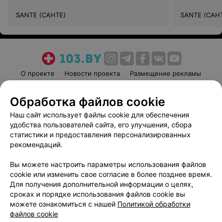
SANTE (САНТЕ)
SANTE (САН
О проекте
Новости проекта
Размещение рекламы
Медицинский маркетинг
Публичный договор
Обработка файлов cookie
Пользовательское соглашение
Способы оплаты
Наш сайт использует файлы cookie для обеспечения
Вакансии
Партнеры
удобства пользователей сайта, его улучшения, сбора
Написать руководителю 103.by
статистики и предоставления персонализированных
Написать в поддержку
рекомендаций.
Персональные настройки cookie
Вы можете настроить параметры использования файлов
Обработка персональных данных
cookie или изменить свое согласие в более позднее время.
Для получения дополнительной информации о целях,
сроках и порядке использования файлов cookie вы
можете ознакомиться с нашей
Политикой обработки
файлов cookie