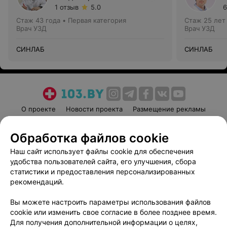
1 отзыв
5.0
6
Стаж 43 года
•
Первая категория
Стаж 25 лет
Врач УЗД
Врач УЗД
СИНЛАБ
СИНЛАБ
О проекте
Новости проекта
Размещение рекламы
Медицинский маркетинг
Публичный договор
Обработка файлов cookie
Пользовательское соглашение
Способы оплаты
Наш сайт использует файлы cookie для обеспечения
Вакансии
Партнеры
удобства пользователей сайта, его улучшения, сбора
Написать руководителю 103.by
статистики и предоставления персонализированных
Написать в поддержку
рекомендаций.
Персональные настройки cookie
Вы можете настроить параметры использования файлов
Обработка персональных данных
cookie или изменить свое согласие в более позднее время.
Для получения дополнительной информации о целях,