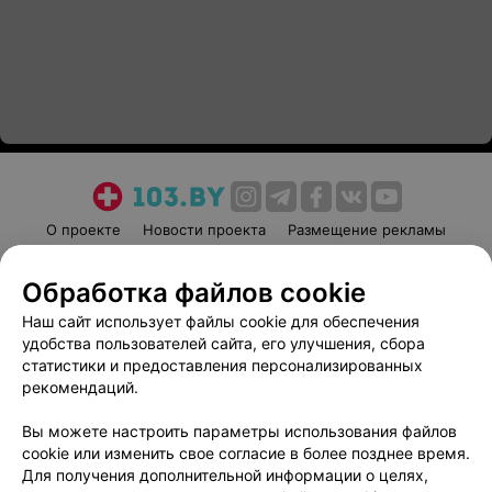
О проекте
Новости проекта
Размещение рекламы
Медицинский маркетинг
Публичный договор
Обработка файлов cookie
Пользовательское соглашение
Способы оплаты
Наш сайт использует файлы cookie для обеспечения
Вакансии
Партнеры
удобства пользователей сайта, его улучшения, сбора
Написать руководителю 103.by
статистики и предоставления персонализированных
Написать в поддержку
рекомендаций.
Персональные настройки cookie
Вы можете настроить параметры использования файлов
Обработка персональных данных
cookie или изменить свое согласие в более позднее время.
Для получения дополнительной информации о целях,