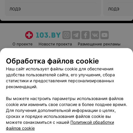
ЛОДЭ
ЛОДЭ
О проекте
Новости проекта
Размещение рекламы
Медицинский маркетинг
Публичный договор
Обработка файлов cookie
Пользовательское соглашение
Способы оплаты
Наш сайт использует файлы cookie для обеспечения
Вакансии
Партнеры
удобства пользователей сайта, его улучшения, сбора
Написать руководителю 103.by
статистики и предоставления персонализированных
Написать в поддержку
рекомендаций.
Персональные настройки cookie
Вы можете настроить параметры использования файлов
Обработка персональных данных
cookie или изменить свое согласие в более позднее время.
Для получения дополнительной информации о целях,
сроках и порядке использования файлов cookie вы
можете ознакомиться с нашей
Политикой обработки
файлов cookie