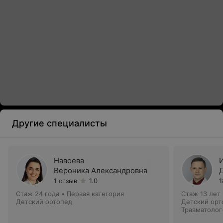
Другие специалисты
Навоева
Вероника Александровна
1 отзыв
1.0
1
Стаж 24 года
•
Первая категория
Стаж 13 лет
Детский ортопед
Детский орт
Травматолог
травматолог