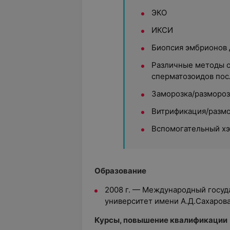
ЭКО
ИКСИ
Биопсия эмбрионов 
Различные методы о
сперматозоидов пос
Заморозка/размороз
Витрификация/размо
Вспомогательный хэ
Образование
2008 г. — Международный госуд
университет имени А.Д.Сахаров
Курсы, повышение квалификации