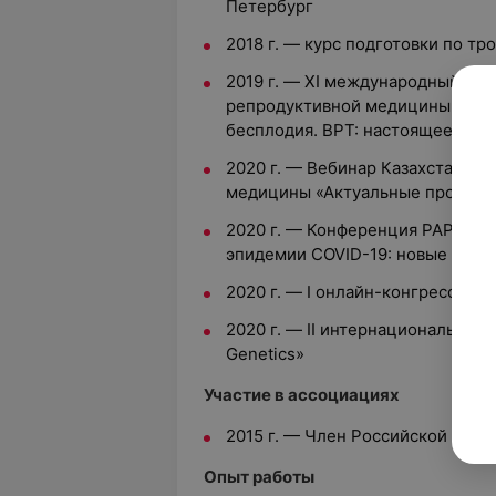
Петербург
2018 г. — курс подготовки по тр
2019 г. — XI международный кон
репродуктивной медицины «Сов
бесплодия. ВРТ: настоящее и бу
2020 г. — Вебинар Казахстанск
медицины «Актуальные проблемы
2020 г. — Конференция РАРЧ «Р
эпидемии COVID-19: новые вызо
2020 г. — I онлайн-конгресс «Fut
2020 г. — II интернациональный 
Genetics»
Участие в ассоциациях
2015 г. — Член Российской асс
Опыт работы