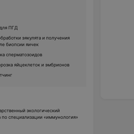
для ПГД
бработки эякулята и получения
ле биопсии яичек
ка сперматозоидов
розка яйцеклеток и эмбрионов
тчинг
арственный экологический
а по специализации «иммунология»