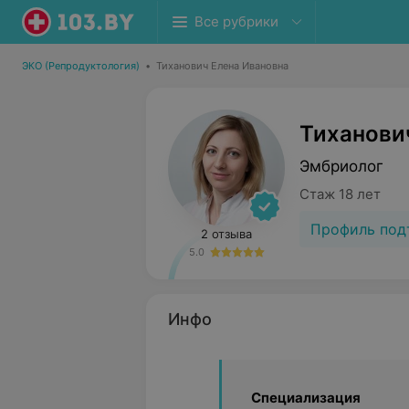
Все рубрики
ЭКО (Репродуктология)
•
Тиханович Елена Ивановна
Тиханови
Эмбриолог
Стаж 18 лет
Профиль под
2 отзыва
5.0
Инфо
Специализация