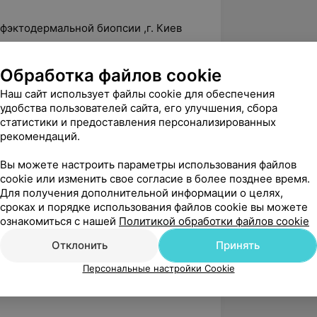
офэктодермальной биопсии ,г. Киев
гресс Казахстанской ассоциации
ременные подходы к лечению
Обработка файлов cookie
дущее», г. Алматы
Наш сайт использует файлы cookie для обеспечения
ой ассоциации репродуктивной
удобства пользователей сайта, его улучшения, сбора
статистики и предоставления персонализированных
 эмбриологии и генетики в ВРТ»
рекомендаций.
епродуктивные технологии в условиях
вы и старые проблемы»
Вы можете настроить параметры использования файлов
cookie или изменить свое согласие в более позднее время.
ure Innovations for Embryologists»
Для получения дополнительной информации о целях,
сроках и порядке использования файлов cookie вы можете
саммит «Assisted Reproduction and
ознакомиться с нашей
Политикой обработки файлов cookie
Отклонить
Принять
Персональные настройки Cookie
оциации репродукции человека