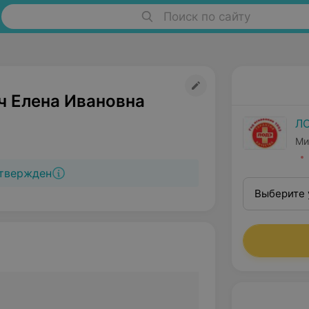
Поиск по сайту
ч Елена Ивановна
Л
Ми
твержден
Выберите 