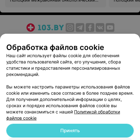
Полоцкий межрайонный онкологический
Полоцкий м
диспансер
диспансер
О проекте
Новости проекта
Размещение рекламы
Обработка файлов cookie
Медицинский маркетинг
Публичный договор
Пользовательское соглашение
Способы оплаты
Наш сайт использует файлы cookie для обеспечения
удобства пользователей сайта, его улучшения, сбора
Вакансии
Партнеры
статистики и предоставления персонализированных
Написать руководителю 103.by
рекомендаций.
Написать в поддержку
Вы можете настроить параметры использования файлов
Персональные настройки cookie
cookie или изменить свое согласие в более позднее время.
Обработка персональных данных
Для получения дополнительной информации о целях,
сроках и порядке использования файлов cookie вы
можете ознакомиться с нашей
Политикой обработки
файлов cookie
Принять