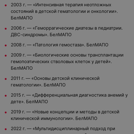
2003 г.
—
«Интенсивная терапия неотложных
состояний в детской гематологии и онкологии».
БелМАПО
2006 г.
—
«Геморрагические диатезы в педиатрии.
ДВС-синдромы». БелМАПО
2008 г.
—
«Патология гемостаза». БелМАПО
2009 г.
—
«Биологические основы трансплантации
гемопоэтических стволовых клеток у детей».
БелМАПО
2011 г.
—
«Основы детской клинической
гематологии». БелМАПО
2015 г.
—
«Дифференциальная диагностика анемий у
дете». БелМАПО
2019 г.
—
«Новые концепции и методы в детской
клинической иммунологии». БелМАПО
2022 г.
—
«Мультидисциплинарный подход при