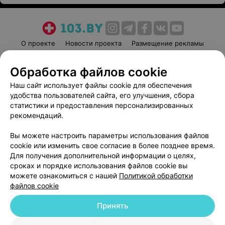
О проекте
Новости проекта
Размещение рекламы
Медицинский маркетинг
Публичный договор
Обработка файлов cookie
Пользовательское соглашение
Способы оплаты
Наш сайт использует файлы cookie для обеспечения
Вакансии
Партнеры
удобства пользователей сайта, его улучшения, сбора
Написать руководителю 103.by
статистики и предоставления персонализированных
Написать в поддержку
рекомендаций.
Персональные настройки cookie
Вы можете настроить параметры использования файлов
Обработка персональных данных
cookie или изменить свое согласие в более позднее время.
Для получения дополнительной информации о целях,
сроках и порядке использования файлов cookie вы
можете ознакомиться с нашей
Политикой обработки
файлов cookie
Принять
© 2026 ООО «Артокс Лаб», УНП 191700409
| 220012, Республика Беларусь,
г. Минск, улица Толбухина, 2, пом. 16 | help@103.by