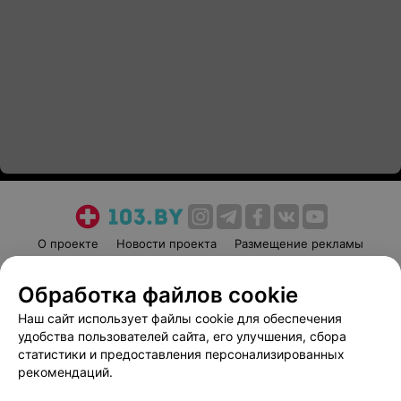
О проекте
Новости проекта
Размещение рекламы
Медицинский маркетинг
Публичный договор
Обработка файлов cookie
Пользовательское соглашение
Способы оплаты
Наш сайт использует файлы cookie для обеспечения
Вакансии
Партнеры
удобства пользователей сайта, его улучшения, сбора
Написать руководителю 103.by
статистики и предоставления персонализированных
Написать в поддержку
рекомендаций.
Персональные настройки cookie