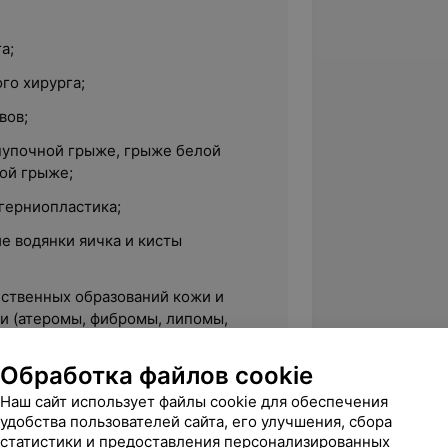
а;
го хирурга;
вов;
упочной грыже, грыже белой
вой грыже;
герниопластика;
е водянки яичка и кисты
ственных образований кожи и
и (атеромы, фибромы, липомы,
Обработка файлов cookie
Наш сайт использует файлы cookie для обеспечения
удобства пользователей сайта, его улучшения, сбора
статистики и предоставления персонализированных