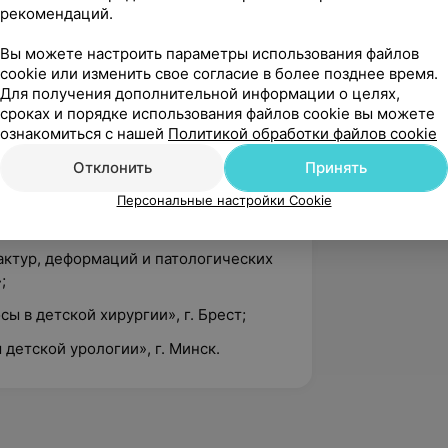
рекомендаций.
ственный медицинский университет.
Вы можете настроить параметры использования файлов
cookie или изменить свое согласие в более позднее время.
Для получения дополнительной информации о целях,
ргия у детей»;
сроках и порядке использования файлов cookie вы можете
ознакомиться с нашей
Политикой обработки файлов cookie
ного — диагностика лечения»;
Отклонить
Принять
 хирургии»;
Персональные настройки Cookie
 диагностики (рентгенологические,
) в хирургии детского возраста»;
актур, деформаций и патологических
;
ы в детской хирургии», г. Брест;
детской урологии», г. Минск.