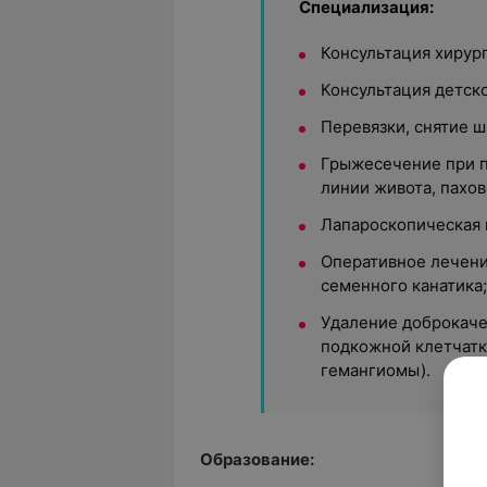
Специализация:
Консультация хирург
Консультация детско
Перевязки, снятие ш
Грыжесечение при п
линии живота, пахо
Лапароскопическая 
Оперативное лечени
семенного канатика;
Удаление доброкаче
подкожной клетчатк
гемангиомы).
Образование: