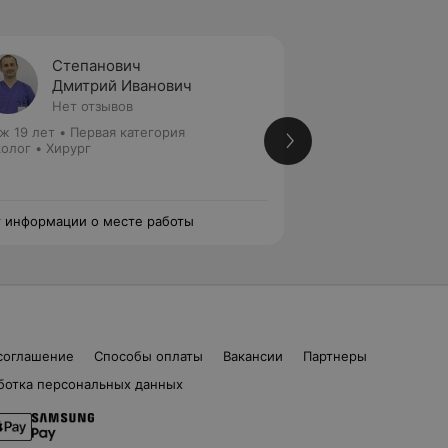
Степанович
Матве
Дмитрий Иванович
Игорь
Нет отзывов
Нет от
ж 19 лет
•
Первая категория
Стаж 46 лет
•
Выс
олог • Хирург
Хирург • Детский 
 информации о месте работы
Нет информации о
соглашение
Способы оплаты
Вакансии
Партнеры
ботка персональных данных