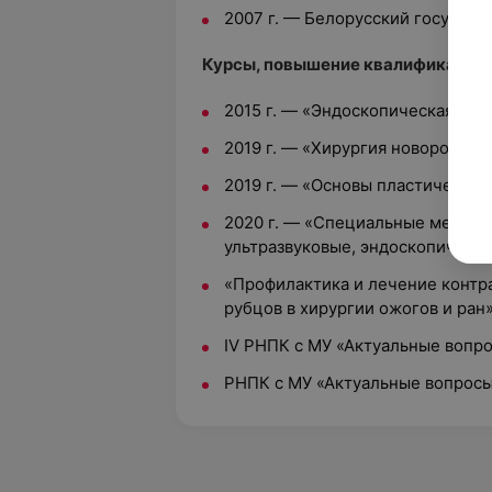
2007 г. — Белорусский государ
Курсы, повышение квалификации:
2015 г. — «Эндоскопическая хиру
2019 г. — «Хирургия новорожден
2019 г. — «Основы пластической
2020 г. — «Специальные методы
ультразвуковые, эндоскопические
«Профилактика и лечение контр
рубцов в хирургии ожогов и ран»
IV РНПК с МУ «Актуальные вопрос
РНПК с МУ «Актуальные вопросы 