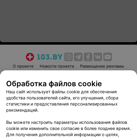
О проекте
Новости проекта
Размещение рекламы
Медицинский маркетинг
Публичный договор
Обработка файлов cookie
Пользовательское соглашение
Способы оплаты
Наш сайт использует файлы cookie для обеспечения
Вакансии
Партнеры
удобства пользователей сайта, его улучшения, сбора
Написать руководителю 103.by
статистики и предоставления персонализированных
Написать в поддержку
рекомендаций.
Персональные настройки cookie
Вы можете настроить параметры использования файлов
Обработка персональных данных
cookie или изменить свое согласие в более позднее время.
Для получения дополнительной информации о целях,