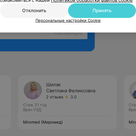
ознакомиться с нашей
Политикой обработки файлов cookie
Отклонить
Принять
Персональные настройки Cookie
Рекомендую
Шилак
Светлана Феликсовна
2 отзыва
3.0
Стаж 21 год
Ста
Врач УЗД
Вра
Miromed (Миромед)
Mir