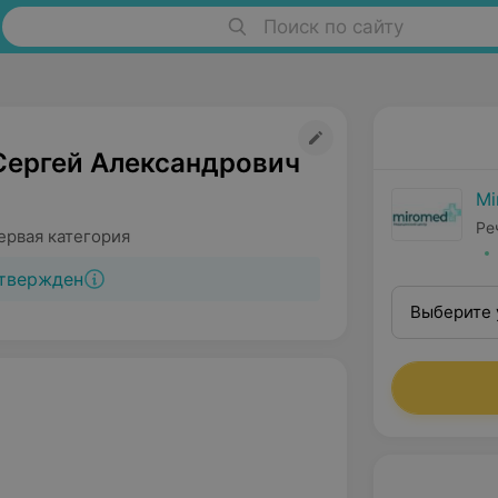
Поиск по сайту
Сергей Александрович
Mi
Ре
ервая категория
твержден
Выберите 