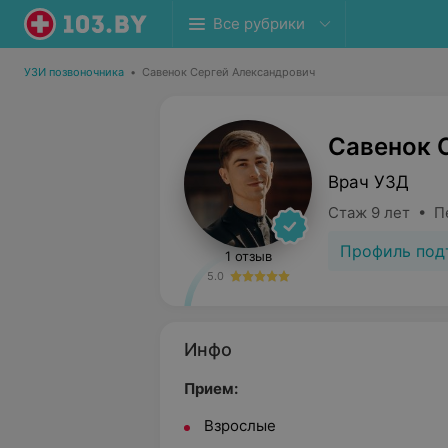
Все рубрики
УЗИ позвоночника
•
Савенок Сергей Александрович
Савенок 
Врач УЗД
Стаж 9 лет • П
Профиль под
1 отзыв
5.0
Инфо
Прием:
Взрослые