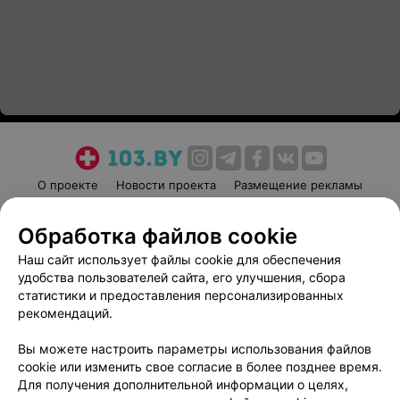
О проекте
Новости проекта
Размещение рекламы
Медицинский маркетинг
Публичный договор
Обработка файлов cookie
Пользовательское соглашение
Способы оплаты
Наш сайт использует файлы cookie для обеспечения
Вакансии
Партнеры
удобства пользователей сайта, его улучшения, сбора
Написать руководителю 103.by
статистики и предоставления персонализированных
Написать в поддержку
рекомендаций.
Персональные настройки cookie
Вы можете настроить параметры использования файлов
Обработка персональных данных
cookie или изменить свое согласие в более позднее время.
Для получения дополнительной информации о целях,