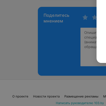
Поделитесь
мнением
О проекте
Новости проекта
Размещение рекламы
М
Написать руководителю 103.by