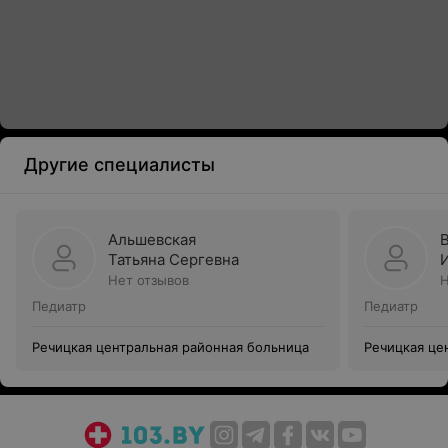
Другие специалисты
Альшевская
Татьяна Сергевна
Нет отзывов
Н
Педиатр
Педиатр
Речицкая центральная районная больница
Речицкая це