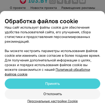
О проекте
Новости проекта
Размещение рекламы
Медицинский маркетинг
Публичный договор
Обработка файлов cookie
Пользовательское соглашение
Способы оплаты
Наш сайт использует файлы cookie для обеспечения
Вакансии
Партнеры
удобства пользователей сайта, его улучшения, сбора
Написать руководителю 103.by
статистики и предоставления персонализированных
Написать в поддержку
рекомендаций.
Персональные настройки cookie
Вы можете настроить параметры использования файлов
Обработка персональных данных
cookie или изменить свое согласие в более позднее время.
Для получения дополнительной информации о целях,
сроках и порядке использования файлов cookie вы
можете ознакомиться с нашей
Политикой обработки
файлов cookie
Принять
© 2026 ООО «Артокс Лаб», УНП 191700409
| 220012, Республика Беларусь,
г. Минск, улица Толбухина, 2, пом. 16 | help@103.by
Отклонить
Служба поддержки
+375 291212755
Персональные настройки Cookie