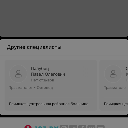
Другие специалисты
Палубец
Павел Олегович
Нет отзывов
Н
Травматолог • Ортопед
Травматолог
Речицкая центральная районная больница
Речицкая це