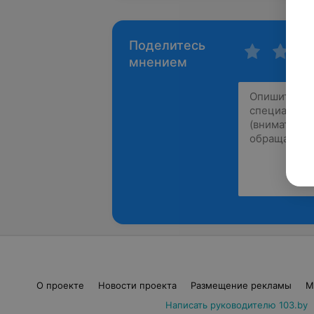
Поделитесь
мнением
О проекте
Новости проекта
Размещение рекламы
М
Написать руководителю 103.by