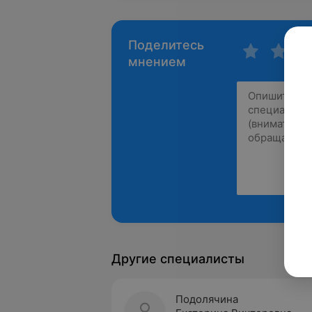
Поделитесь
мнением
Другие специалисты
Подолячина