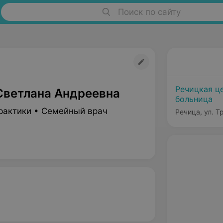
Поиск по сайту
Речицкая ц
Светлана Андреевна
больница
рактики • Семейный врач
Речица, ул. Т