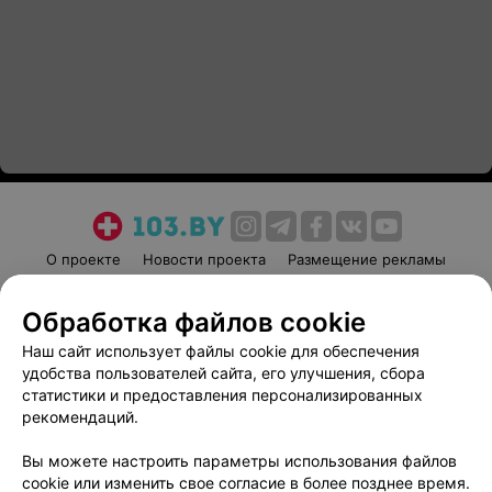
О проекте
Новости проекта
Размещение рекламы
Медицинский маркетинг
Публичный договор
Обработка файлов cookie
Пользовательское соглашение
Способы оплаты
Наш сайт использует файлы cookie для обеспечения
Вакансии
Партнеры
удобства пользователей сайта, его улучшения, сбора
Написать руководителю 103.by
статистики и предоставления персонализированных
Написать в поддержку
рекомендаций.
Персональные настройки cookie
Вы можете настроить параметры использования файлов
Обработка персональных данных
cookie или изменить свое согласие в более позднее время.