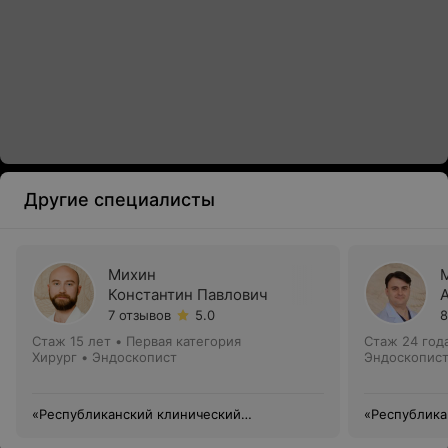
Другие специалисты
Михин
Константин Павлович
7 отзывов
5.0
8
Стаж 15 лет
•
Первая категория
Стаж 24 год
Хирург • Эндоскопист
Эндоскопис
«Республиканский клинический
«Республика
медицинский центр» Управления делами
медицинский
Президента Республики Беларусь
Президента 