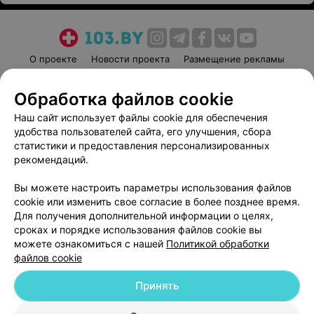
О проекте
Новости проекта
Размещение рекламы
Медицинский маркетинг
Публичный договор
Обработка файлов cookie
Пользовательское соглашение
Способы оплаты
Наш сайт использует файлы cookie для обеспечения
Вакансии
Партнеры
удобства пользователей сайта, его улучшения, сбора
Написать руководителю 103.by
статистики и предоставления персонализированных
Написать в поддержку
рекомендаций.
Персональные настройки cookie
Вы можете настроить параметры использования файлов
Обработка персональных данных
cookie или изменить свое согласие в более позднее время.
Для получения дополнительной информации о целях,
сроках и порядке использования файлов cookie вы
можете ознакомиться с нашей
Политикой обработки
файлов cookie
Принять
© 2026 ООО «Артокс Лаб», УНП 191700409
| 220012, Республика Беларусь,
г. Минск, улица Толбухина, 2, пом. 16 | help@103.by