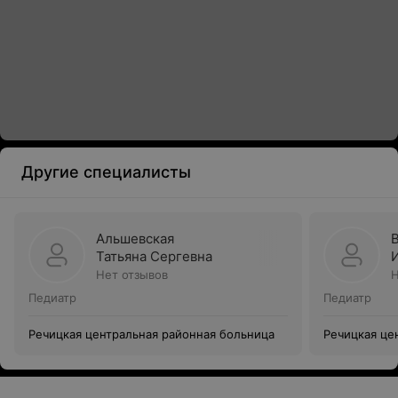
Другие специалисты
Альшевская
Татьяна Сергевна
Нет отзывов
Н
Педиатр
Педиатр
Речицкая центральная районная больница
Речицкая це