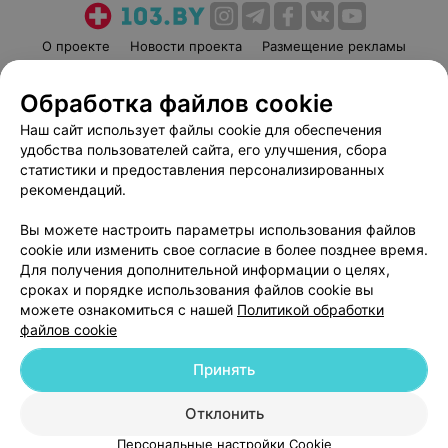
О проекте
Новости проекта
Размещение рекламы
Медицинский маркетинг
Публичный договор
Обработка файлов cookie
Пользовательское соглашение
Способы оплаты
Наш сайт использует файлы cookie для обеспечения
Вакансии
Партнеры
удобства пользователей сайта, его улучшения, сбора
Написать руководителю 103.by
статистики и предоставления персонализированных
Написать в поддержку
рекомендаций.
Персональные настройки cookie
Вы можете настроить параметры использования файлов
Обработка персональных данных
cookie или изменить свое согласие в более позднее время.
Для получения дополнительной информации о целях,
сроках и порядке использования файлов cookie вы
можете ознакомиться с нашей
Политикой обработки
файлов cookie
Принять
© 2026 ООО «Артокс Лаб», УНП 191700409
| 220012, Республика Беларусь,
г. Минск, улица Толбухина, 2, пом. 16 | help@103.by
Отклонить
Служба поддержки
+375 291212755
Персональные настройки Cookie