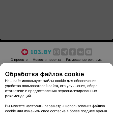
О проекте
Новости проекта
Размещение рекламы
Медицинский маркетинг
Публичный договор
Обработка файлов cookie
Пользовательское соглашение
Способы оплаты
Наш сайт использует файлы cookie для обеспечения
Вакансии
Партнеры
удобства пользователей сайта, его улучшения, сбора
Написать руководителю 103.by
статистики и предоставления персонализированных
Написать в поддержку
рекомендаций.
Персональные настройки cookie
Вы можете настроить параметры использования файлов
Обработка персональных данных
cookie или изменить свое согласие в более позднее время.