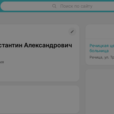
Поиск по сайту
стантин Александрович
Речицкая ц
больница
Речица, ул. Т
ия