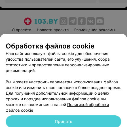
О проекте
Новости проекта
Размещение рекламы
Медицинский маркетинг
Публичный договор
Обработка файлов cookie
Пользовательское соглашение
Способы оплаты
Наш сайт использует файлы cookie для обеспечения
Вакансии
Партнеры
удобства пользователей сайта, его улучшения, сбора
Написать руководителю 103.by
статистики и предоставления персонализированных
Написать в поддержку
рекомендаций.
Персональные настройки cookie
Вы можете настроить параметры использования файлов
Обработка персональных данных
cookie или изменить свое согласие в более позднее время.
Для получения дополнительной информации о целях,
сроках и порядке использования файлов cookie вы
можете ознакомиться с нашей
Политикой обработки
файлов cookie
Принять
© 2026 ООО «Артокс Лаб», УНП 191700409
| 220012, Республика Беларусь,