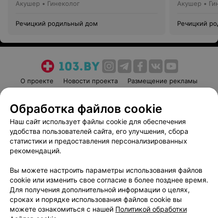
Акушер • Гинеколог
Акушер • Ги
Речицкий родильный дом
Речицкий р
О проекте
Новости проекта
Размещение рекламы
Медицинский маркетинг
Публичный договор
Обработка файлов cookie
Пользовательское соглашение
Способы оплаты
Наш сайт использует файлы cookie для обеспечения
Вакансии
Партнеры
удобства пользователей сайта, его улучшения, сбора
Написать руководителю 103.by
статистики и предоставления персонализированных
Написать в поддержку
рекомендаций.
Персональные настройки cookie
Вы можете настроить параметры использования файлов
Обработка персональных данных
cookie или изменить свое согласие в более позднее время.
Для получения дополнительной информации о целях,
сроках и порядке использования файлов cookie вы
можете ознакомиться с нашей
Политикой обработки