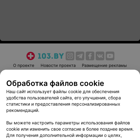
О проекте
Новости проекта
Размещение рекламы
Медицинский маркетинг
Публичный договор
Обработка файлов cookie
Пользовательское соглашение
Способы оплаты
Наш сайт использует файлы cookie для обеспечения
Вакансии
Партнеры
удобства пользователей сайта, его улучшения, сбора
Написать руководителю 103.by
статистики и предоставления персонализированных
Написать в поддержку
рекомендаций.
Персональные настройки cookie
Вы можете настроить параметры использования файлов
Обработка персональных данных
cookie или изменить свое согласие в более позднее время.
Для получения дополнительной информации о целях,