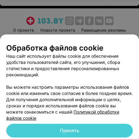
О проекте
Новости проекта
Размещение рекламы
Медицинский маркетинг
Публичный договор
Обработка файлов cookie
Пользовательское соглашение
Способы оплаты
Наш сайт использует файлы cookie для обеспечения
Вакансии
Партнеры
удобства пользователей сайта, его улучшения, сбора
Написать руководителю 103.by
статистики и предоставления персонализированных
Написать в поддержку
рекомендаций.
Персональные настройки cookie
Вы можете настроить параметры использования файлов
Обработка персональных данных
cookie или изменить свое согласие в более позднее время.
Для получения дополнительной информации о целях,
сроках и порядке использования файлов cookie вы
можете ознакомиться с нашей
Политикой обработки
файлов cookie
Принять
© 2026 ООО «Артокс Лаб», УНП 191700409
| 220012, Республика Беларусь,