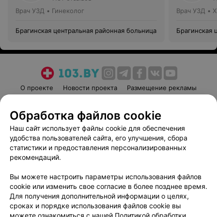
Врач УЗД • Гинеколог
Врач УЗД • 
Брагинская центральная районная больница
Брагинская 
О проекте
Новости проекта
Размещение рекламы
Медицинский маркетинг
Публичный договор
Обработка файлов cookie
Пользовательское соглашение
Способы оплаты
Наш сайт использует файлы cookie для обеспечения
Вакансии
Партнеры
удобства пользователей сайта, его улучшения, сбора
Написать руководителю 103.by
статистики и предоставления персонализированных
Написать в поддержку
рекомендаций.
Персональные настройки cookie
Вы можете настроить параметры использования файлов
Обработка персональных данных
cookie или изменить свое согласие в более позднее время.
Для получения дополнительной информации о целях,
сроках и порядке использования файлов cookie вы
можете ознакомиться с нашей
Политикой обработки