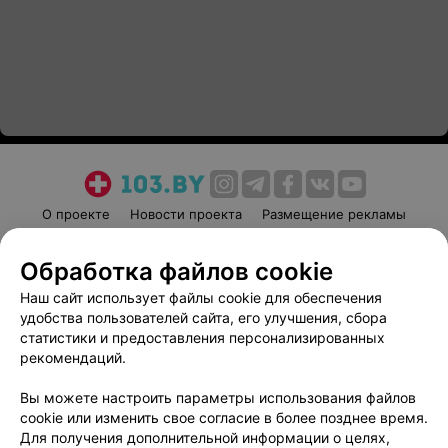
О проекте
Новости проекта
Размещение рекламы
Медицинский маркетинг
Публичный договор
Обработка файлов cookie
Пользовательское соглашение
Способы оплаты
Наш сайт использует файлы cookie для обеспечения
Вакансии
Партнеры
удобства пользователей сайта, его улучшения, сбора
Написать руководителю 103.by
статистики и предоставления персонализированных
Написать в поддержку
рекомендаций.
Персональные настройки cookie
Вы можете настроить параметры использования файлов
Обработка персональных данных
cookie или изменить свое согласие в более позднее время.
Для получения дополнительной информации о целях,