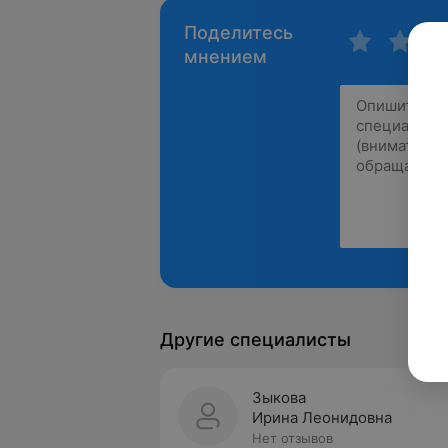
Поделитесь
мнением
Другие специалисты
Зыкова
Ирина Леонидовна
Нет отзывов