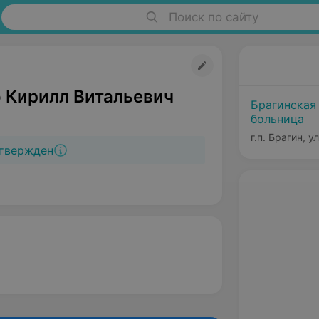
Поиск по сайту
 Кирилл Витальевич
Брагинская
больница
г.п. Брагин, у
твержден