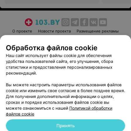
О проекте
Новости проекта
Размещение рекламы
Медицинский маркетинг
Публичный договор
Обработка файлов cookie
Пользовательское соглашение
Способы оплаты
Наш сайт использует файлы cookie для обеспечения
Вакансии
Партнеры
удобства пользователей сайта, его улучшения, сбора
Написать руководителю 103.by
статистики и предоставления персонализированных
Написать в поддержку
рекомендаций.
Персональные настройки cookie
Вы можете настроить параметры использования файлов
Обработка персональных данных
cookie или изменить свое согласие в более позднее время.
Для получения дополнительной информации о целях,
сроках и порядке использования файлов cookie вы
можете ознакомиться с нашей
Политикой обработки
файлов cookie
Принять
© 2026 ООО «Артокс Лаб», УНП 191700409
| 220012, Республика Беларусь,