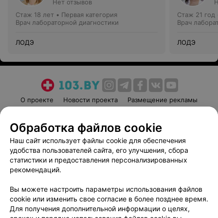
Нет отзывов
Н
Стаж 18 лет
•
Первая категория
Стаж 21 год
Врач лабораторной диагностики
Врач лабора
ЛОДЭ
ЛОДЭ
О проекте
Новости проекта
Размещение рекламы
Медицинский маркетинг
Публичный договор
Обработка файлов cookie
Пользовательское соглашение
Способы оплаты
Наш сайт использует файлы cookie для обеспечения
Вакансии
Партнеры
удобства пользователей сайта, его улучшения, сбора
Написать руководителю 103.by
статистики и предоставления персонализированных
Написать в поддержку
рекомендаций.
Персональные настройки cookie
Вы можете настроить параметры использования файлов
Обработка персональных данных
cookie или изменить свое согласие в более позднее время.
Для получения дополнительной информации о целях,