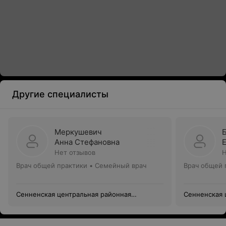
Другие специалисты
Меркушевич
Анна Стефановна
Нет отзывов
Н
Врач общей практики • Семейный врач
Врач общей 
Сенненская центральная районная
Сенненская 
больница
больница