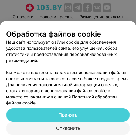
О проекте
Новости проекта
Размещение рекламы
Медицинский маркетинг
Публичный договор
Обработка файлов cookie
Пользовательское соглашение
Способы оплаты
Наш сайт использует файлы cookie для обеспечения
Вакансии
Партнеры
удобства пользователей сайта, его улучшения, сбора
Написать руководителю 103.by
статистики и предоставления персонализированных
Написать в поддержку
рекомендаций.
Персональные настройки cookie
Вы можете настроить параметры использования файлов
Обработка персональных данных
cookie или изменить свое согласие в более позднее время.
Для получения дополнительной информации о целях,
сроках и порядке использования файлов cookie вы
можете ознакомиться с нашей
Политикой обработки
файлов cookie
Принять
© 2026 ООО «Артокс Лаб», УНП 191700409
| 220012, Республика Беларусь,
г. Минск, улица Толбухина, 2, пом. 16 | help@103.by
Отклонить
Служба поддержки
+375 291212755