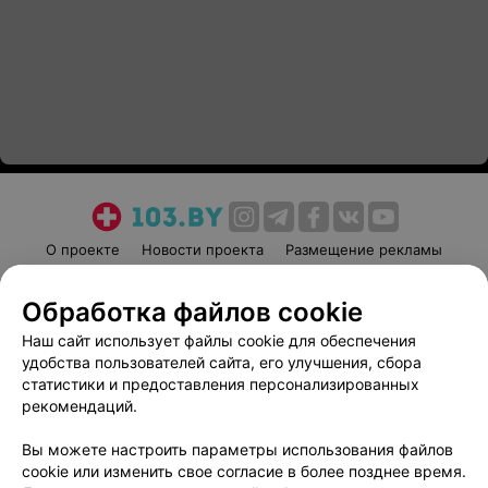
О проекте
Новости проекта
Размещение рекламы
Медицинский маркетинг
Публичный договор
Обработка файлов cookie
Пользовательское соглашение
Способы оплаты
Наш сайт использует файлы cookie для обеспечения
Вакансии
Партнеры
удобства пользователей сайта, его улучшения, сбора
Написать руководителю 103.by
статистики и предоставления персонализированных
Написать в поддержку
рекомендаций.
Персональные настройки cookie
Вы можете настроить параметры использования файлов
Обработка персональных данных
cookie или изменить свое согласие в более позднее время.