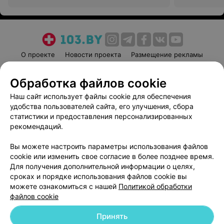
О проекте
Новости проекта
Размещение рекламы
Медицинский маркетинг
Публичный договор
Обработка файлов cookie
Пользовательское соглашение
Способы оплаты
Наш сайт использует файлы cookie для обеспечения
Вакансии
Партнеры
удобства пользователей сайта, его улучшения, сбора
Написать руководителю 103.by
статистики и предоставления персонализированных
Написать в поддержку
рекомендаций.
Персональные настройки cookie
Вы можете настроить параметры использования файлов
Обработка персональных данных
cookie или изменить свое согласие в более позднее время.
Для получения дополнительной информации о целях,
сроках и порядке использования файлов cookie вы
можете ознакомиться с нашей
Политикой обработки
файлов cookie
Принять
© 2026 ООО «Артокс Лаб», УНП 191700409
| 220012, Республика Беларусь,