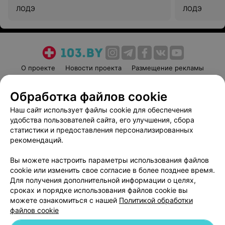
ЛОДЭ
ЛОДЭ
О проекте
Новости проекта
Размещение рекламы
Медицинский маркетинг
Публичный договор
Обработка файлов cookie
Пользовательское соглашение
Способы оплаты
Наш сайт использует файлы cookie для обеспечения
Вакансии
Партнеры
удобства пользователей сайта, его улучшения, сбора
Написать руководителю 103.by
статистики и предоставления персонализированных
Написать в поддержку
рекомендаций.
Персональные настройки cookie
Вы можете настроить параметры использования файлов
Обработка персональных данных
cookie или изменить свое согласие в более позднее время.
Для получения дополнительной информации о целях,
сроках и порядке использования файлов cookie вы
можете ознакомиться с нашей
Политикой обработки
файлов cookie