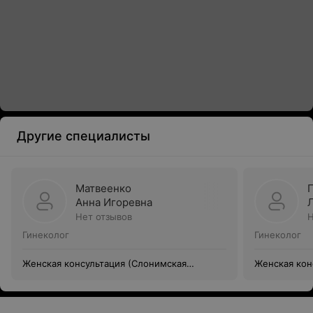
Другие специалисты
Матвеенко
Анна Игоревна
Нет отзывов
Н
Гинеколог
Гинеколог
Женская консультация (Слонимская
Женская кон
центральная районная больница)
центральная