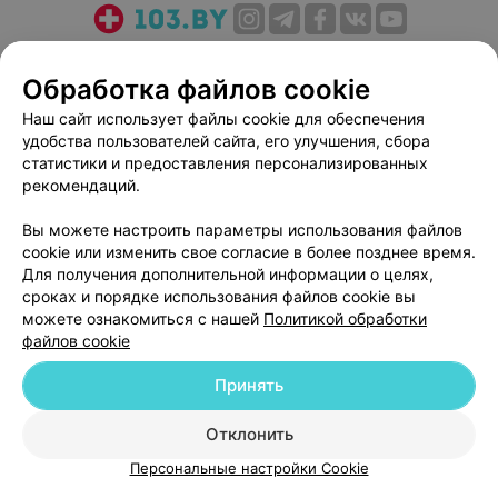
О проекте
Новости проекта
Размещение рекламы
Обработка файлов cookie
Медицинский маркетинг
Публичный договор
Пользовательское соглашение
Способы оплаты
Наш сайт использует файлы cookie для обеспечения
удобства пользователей сайта, его улучшения, сбора
Вакансии
Партнеры
статистики и предоставления персонализированных
Написать руководителю 103.by
рекомендаций.
Написать в поддержку
Вы можете настроить параметры использования файлов
Персональные настройки cookie
cookie или изменить свое согласие в более позднее время.
Обработка персональных данных
Для получения дополнительной информации о целях,
сроках и порядке использования файлов cookie вы
можете ознакомиться с нашей
Политикой обработки
файлов cookie
Принять
© 2026 ООО «Артокс Лаб», УНП 191700409
| 220012, Республика Беларусь,
Отклонить
г. Минск, улица Толбухина, 2, пом. 16 | help@103.by
Персональные настройки Cookie
Служба поддержки
+375 291212755