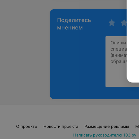
Поделитесь
мнением
О проекте
Новости проекта
Размещение рекламы
М
Написать руководителю 103.by