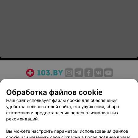
О проекте
Новости проекта
Размещение рекламы
Обработка файлов cookie
Медицинский маркетинг
Публичный договор
Пользовательское соглашение
Способы оплаты
Наш сайт использует файлы cookie для обеспечения
удобства пользователей сайта, его улучшения, сбора
Вакансии
Партнеры
статистики и предоставления персонализированных
Написать руководителю 103.by
рекомендаций.
Написать в поддержку
Вы можете настроить параметры использования файлов
Персональные настройки cookie
cookie или изменить свое согласие в более позднее время.