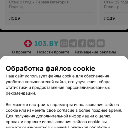
Стаж 21 год
•
Первая категория
Стаж 22 год
Педиатр
Педиатр
ЛОДЭ
ЛОДЭ
О проекте
Новости проекта
Размещение рекламы
Медицинский маркетинг
Публичный договор
Обработка файлов cookie
Пользовательское соглашение
Способы оплаты
Наш сайт использует файлы cookie для обеспечения
Вакансии
Партнеры
удобства пользователей сайта, его улучшения, сбора
Написать руководителю 103.by
статистики и предоставления персонализированных
Написать в поддержку
рекомендаций.
Персональные настройки cookie
Вы можете настроить параметры использования файлов
Обработка персональных данных
cookie или изменить свое согласие в более позднее время.
Для получения дополнительной информации о целях,
сроках и порядке использования файлов cookie вы
можете ознакомиться с нашей
Политикой обработки