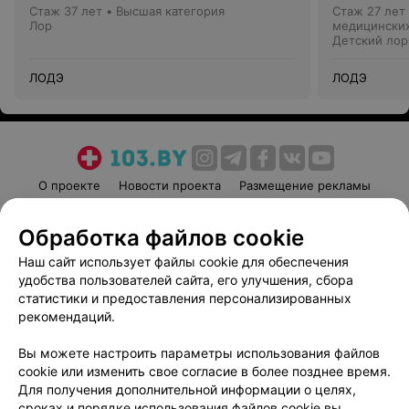
Стаж 37 лет
•
Высшая категория
Стаж 27 лет
Лор
медицинских
Детский лор
ЛОДЭ
ЛОДЭ
О проекте
Новости проекта
Размещение рекламы
Медицинский маркетинг
Публичный договор
Обработка файлов cookie
Пользовательское соглашение
Способы оплаты
Наш сайт использует файлы cookie для обеспечения
Вакансии
Партнеры
удобства пользователей сайта, его улучшения, сбора
Написать руководителю 103.by
статистики и предоставления персонализированных
Написать в поддержку
рекомендаций.
Персональные настройки cookie
Вы можете настроить параметры использования файлов
Обработка персональных данных
cookie или изменить свое согласие в более позднее время.
Для получения дополнительной информации о целях,
сроках и порядке использования файлов cookie вы