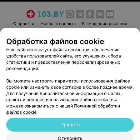
О проекте
Новости проекта
Размещение рекламы
Медицинский маркетинг
Публичный договор
Обработка файлов cookie
Пользовательское соглашение
Способы оплаты
Наш сайт использует файлы cookie для обеспечения
Вакансии
Партнеры
удобства пользователей сайта, его улучшения, сбора
Написать руководителю 103.by
статистики и предоставления персонализированных
Написать в поддержку
рекомендаций.
Персональные настройки cookie
Вы можете настроить параметры использования файлов
Обработка персональных данных
cookie или изменить свое согласие в более позднее время.
Для получения дополнительной информации о целях,
сроках и порядке использования файлов cookie вы
можете ознакомиться с нашей
Политикой обработки
файлов cookie
Принять
© 2026 ООО «Артокс Лаб», УНП 191700409
| 220012, Республика Беларусь,
г. Минск, улица Толбухина, 2, пом. 16 | help@103.by
Отклонить