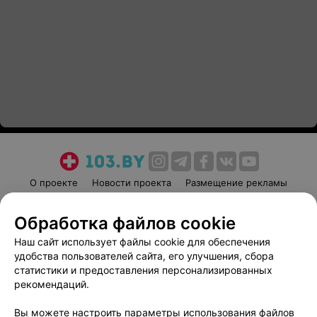
О проекте
Новости проекта
Размещение рекламы
Медицинский маркетинг
Публичный договор
Обработка файлов cookie
Пользовательское соглашение
Способы оплаты
Наш сайт использует файлы cookie для обеспечения
Вакансии
Партнеры
удобства пользователей сайта, его улучшения, сбора
Написать руководителю 103.by
статистики и предоставления персонализированных
Написать в поддержку
рекомендаций.
Персональные настройки cookie
Вы можете настроить параметры использования файлов