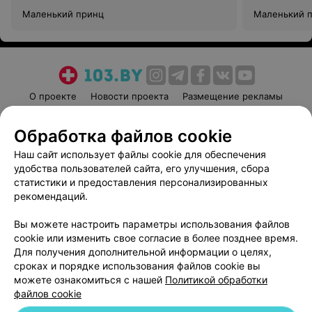
Маленький принц
Маленький 
О проекте
Новости проекта
Размещение рекламы
Медицинский маркетинг
Публичный договор
Обработка файлов cookie
Пользовательское соглашение
Способы оплаты
Наш сайт использует файлы cookie для обеспечения
Вакансии
Партнеры
удобства пользователей сайта, его улучшения, сбора
Написать руководителю 103.by
статистики и предоставления персонализированных
Написать в поддержку
рекомендаций.
Персональные настройки cookie
Вы можете настроить параметры использования файлов
Обработка персональных данных
cookie или изменить свое согласие в более позднее время.
Для получения дополнительной информации о целях,
сроках и порядке использования файлов cookie вы
можете ознакомиться с нашей
Политикой обработки
файлов cookie