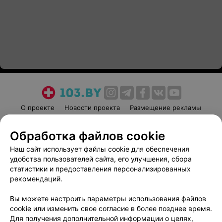
О проекте
Новости проекта
Размещение рекламы
Медицинский маркетинг
Публичный договор
Обработка файлов cookie
Пользовательское соглашение
Способы оплаты
Наш сайт использует файлы cookie для обеспечения
Вакансии
Партнеры
удобства пользователей сайта, его улучшения, сбора
Написать руководителю 103.by
статистики и предоставления персонализированных
Написать в поддержку
рекомендаций.
Персональные настройки cookie
Вы можете настроить параметры использования файлов
Обработка персональных данных
cookie или изменить свое согласие в более позднее время.
Для получения дополнительной информации о целях,