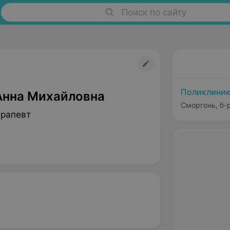
Поиск по сайту
Поликлиник
Анна Михайловна
Сморгонь, б-
ерапевт