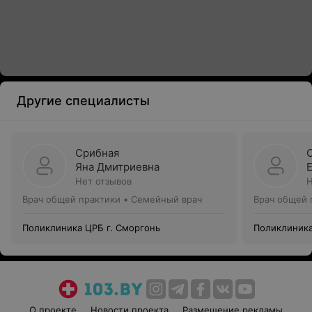
Другие специалисты
Срибная
Яна Дмитриевна
Нет отзывов
Н
Врач общей практики • Семейный врач
Врач общей 
Поликлиника ЦРБ г. Сморгонь
Поликлиника
О проекте
Новости проекта
Размещение рекламы